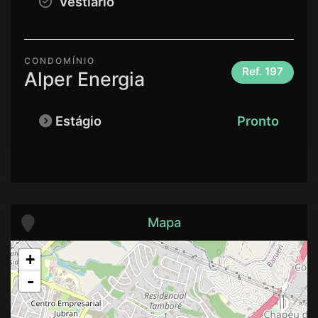
Vestiário
CONDOMÍNIO
Ref.
197
Alper Energia
Estágio
Pronto
Mapa
+
-