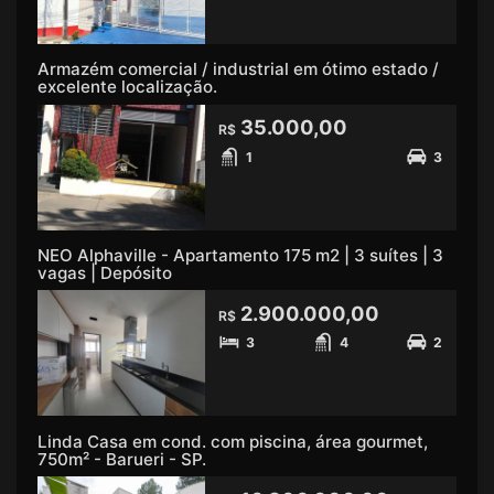
Armazém comercial / industrial em ótimo estado /
excelente localização.
35.000,00
R$
1
3
NEO Alphaville - Apartamento 175 m2 | 3 suítes | 3
vagas | Depósito
2.900.000,00
R$
3
4
2
Linda Casa em cond. com piscina, área gourmet,
750m² - Barueri - SP.