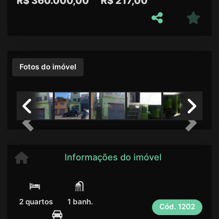
R$
360.000,00
R$
217,00
Fotos do imóvel
Previous
Next
Informações do imóvel
2 quartos
1 banh.
Cód.
1202