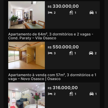
330.000,00
R$
2
1
1
Apartamento de 64m², 3 dormitórios e 2 vagas -
Cond. Paraty – Vila Osasco
550.000,00
R$
3
1
2
Apartamento à venda com 57m², 3 dormitórios e 1
vaga – Novo Osasco | Osasco
316.000,00
R$
2
1
1