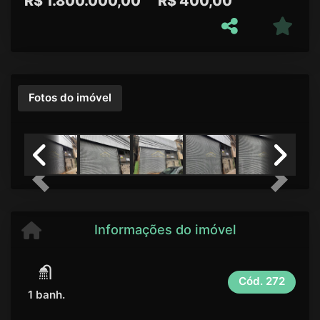
R$
1.800.000,00
R$
400,00
Fotos do imóvel
Previous
Next
Informações do imóvel
Cód.
272
1 banh.