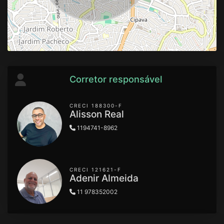
Corretor responsável
CRECI 188300-F
Alisson Real
1194741-8962
CRECI 121621-F
Adenir Almeida
11 978352002