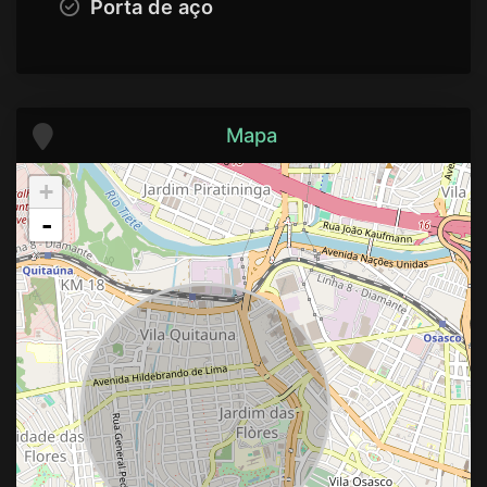
Porta de aço
Mapa
+
-